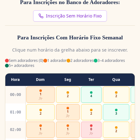
Para Inscrições no Banco de Adoradores:
Inscrição Sem Horário Fixo
Para Inscrições Com Horário Fixo Semanal
Clique num horário da grelha abaixo para se inscrever.
Sem adoradores (0)
1 adorador
2 adoradores
3–4 adoradores
5+ adoradores
Hora
Dom
Seg
Ter
Qua
1
00:00
2
4
2
1
01:00
2
2
3
1
1
0
02:00
2