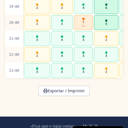
19:00
2
2
4
6
1
20:00
2
3
5
21:00
3
4
3
2
22:00
2
4
3
3
23:00
3
3
3
2
Exportar / Imprimir
«Ficai aqui e vigiai comigo» — Mt 26,38